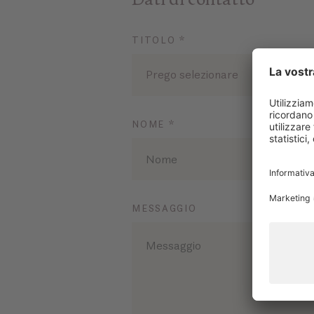
TITOLO *
Prego selezionare
NOME *
MESSAGGIO