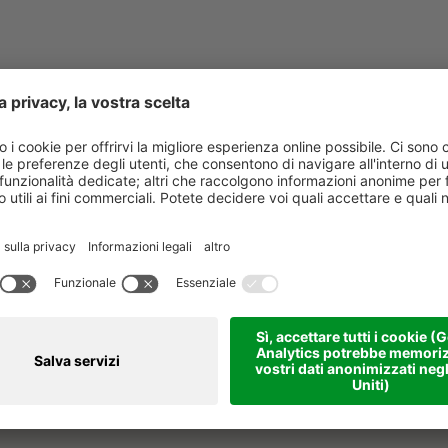
COGNOME *
EMAIL