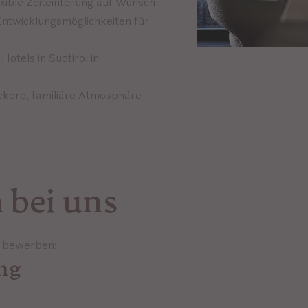
xible Zeiteinteilung auf Wunsch
 Entwicklungsmöglichkeiten für
Hotels in Südtirol in
ockere, familiäre Atmosphäre
 bei uns
e bewerben:
ng