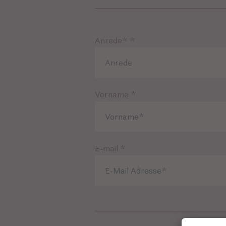
Anrede*
*
Anrede
Vorname
*
E-mail
*