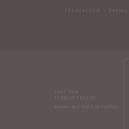
FOTOGALERIE
PRESSE
POST VOM
SONNENPARADIES
Bequem als E-Mail in Ihr Postfach