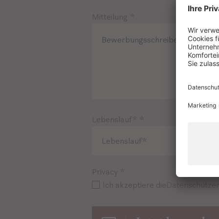
Mitteilung
*
Lebenslauf*
*
Lebenslauf*
Privacy
*
Ich akzeptiere die
Datenschutzer