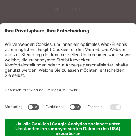
DE
IT
EN
POST VOM SONNENPARADIES
Sonnenparadies GmbH
CIN:
IT021087A17N8GM3N7
Impressum
Sitemap
Datenschutzerklärung
Barrierefreiheitserklärung
Cookie-Einstellungen
produced by