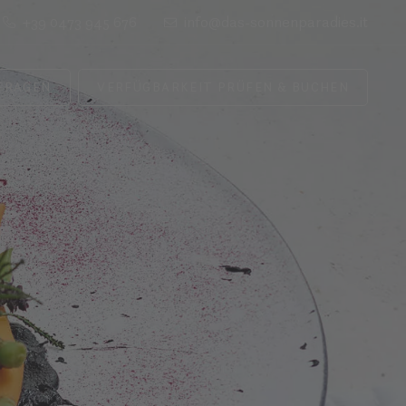
+39 0473 945 676
info@das-sonnenparadies.it
FRAGEN
VERFÜGBARKEIT PRÜFEN & BUCHEN