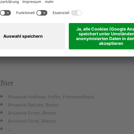
Kellerei Terlan
Kellerei Tramin an der Weinstraße
Weingut Elena Walch, Tramin an der Weinstraße
Weingut Manincor, Bozen
Weingut Pföstl, Schenna
…
Bier
Brauerei Andreas Hofer, Franzensfeste
Brauerei Batzen, Bozen
Brauerei Ernst, Bozen
Brauerei Forst, Meran
…