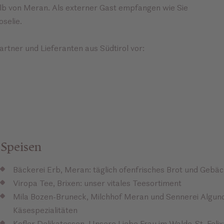
b von Meran. Als externer Gast empfangen wie Sie
selie.
Partner und Lieferanten aus Südtirol vor:
Speisen
Bäckerei Erb, Meran: täglich ofenfrisches Brot und Gebä
Viropa Tee, Brixen: unser vitales Teesortiment
Mila Bozen-Bruneck, Milchhof Meran und Sennerei Algund:
Käsespezialitäten
Kofler Delikatessen, Unsere Liebe Frau im Walde-St. Felix: 