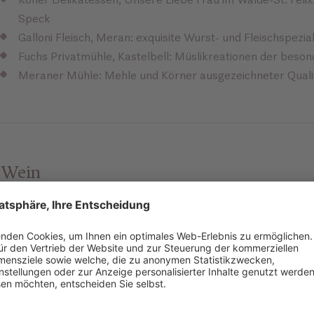
Speck
Galloni Fleisch, Meran: exquisite Wurst- und Fleischspezial
Fuchs Privatmühle, Kastelbell: Müslikreationen der beson
Meraner Mühle: Mehle und Körner ausgezeichneter Quali
Wein
Kellerei Bozen
Kellerei Innerleiter, Schenna
Kellerei Kaltern
Kellerei Köfererhof, Neustift im Eisacktal
Kellerei Meran
Kellerei Schreckbichl, Girlan (Eppan)