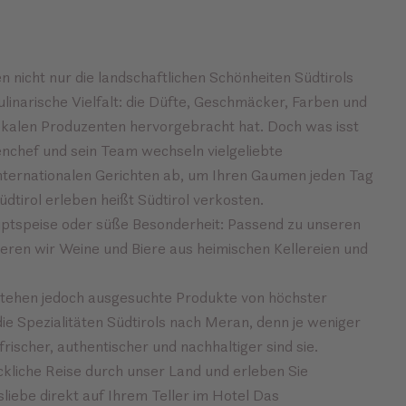
 nicht nur die landschaftlichen Schönheiten Südtirols
linarische Vielfalt: die Düfte, Geschmäcker, Farben und
okalen Produzenten hervorgebracht hat. Doch was isst
nchef und sein Team wechseln vielgeliebte
internationalen Gerichten ab, um Ihren Gaumen jeden Tag
dtirol erleben heißt Südtirol verkosten.
uptspeise oder süße Besonderheit: Passend zu unseren
eren wir Weine und Biere aus heimischen Kellereien und
stehen jedoch ausgesuchte Produkte von höchster
ie Spezialitäten Südtirols nach Meran, denn je weniger
 frischer, authentischer und nachhaltiger sind sie.
ckliche Reise durch unser Land und erleben Sie
liebe direkt auf Ihrem Teller im Hotel Das