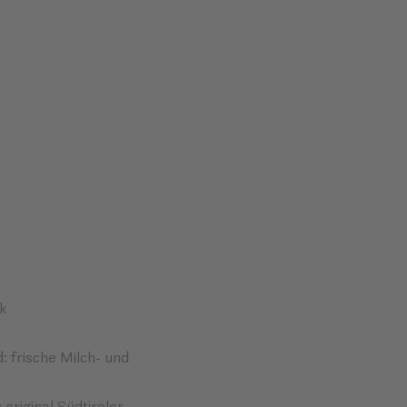
ck
 frische Milch- und
original Südtiroler