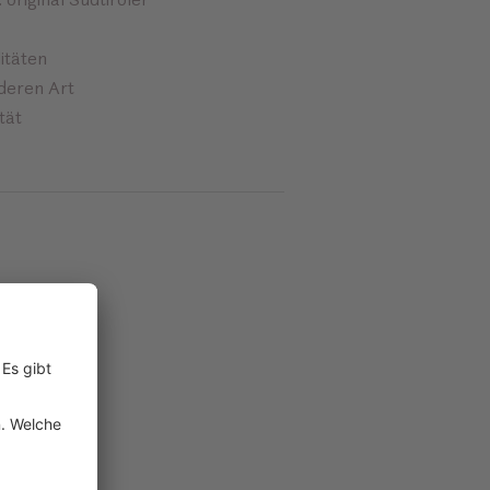
itäten
deren Art
tät