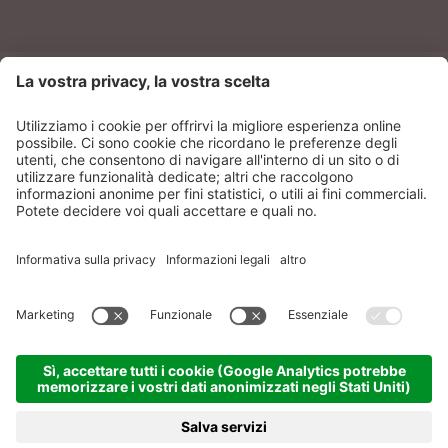
NEWSLETTER
Sonnenparadies Srl
CIN: IT021087A17N8GM3N7
Credits
Sitemap
Privacy
Dichiarazione
accessibilità
Impostazioni dei cookies
produced by