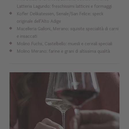
Latteria Lagundo: freschissimi latticini e formaggi
Kofler Delikatessen, Senale/San Felice: speck
originale dell’Alto Adige
Macelleria Galloni, Merano: squisite specialità di carni
e insaccati
Molino Fuchs, Castelbello: muesli e cereali speciali
Molino Merano: farine e grani di altissima qualità