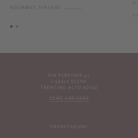
pr
GOURMET FINESSE
B
VIA VERDINES 41
I-39017 SCENA
TRENTINO-ALTO ADIGE
COME ARRIVARE
PRENOTAZIONI