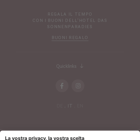
REGALA IL TEMPO
CON I BUONI DELL'HOTEL DAS
SONNENPARADIES
BUONI REGALO
Quicklinks
DE
IT
EN
NEWSLETTER