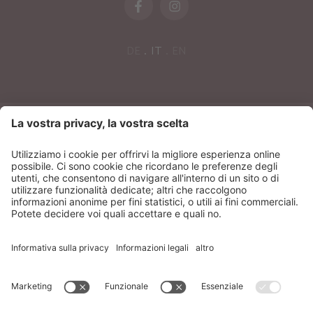
DE
IT
EN
NEWSLETTER
Sonnenparadies Srl
CIN: IT021087A17N8GM3N7
Credits
Sitemap
Privacy
Dichiarazione