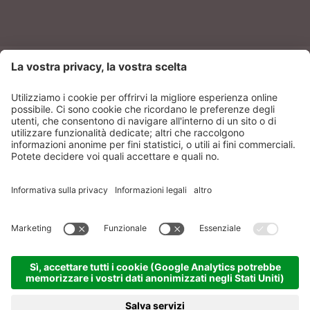
NEWSLETTER
Sonnenparadies Srl
CIN: IT021087A17N8GM3N7
Credits
Sitemap
Privacy
Dichiarazione
accessibilità
Impostazioni dei cookies
produced by