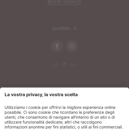
BUONI REGALO
Quicklinks
DE
IT
EN
NEWSLETTER