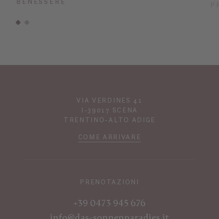
BENESSERE
P
VIA VERDINES 41
I-39017 SCENA
TRENTINO-ALTO ADIGE
COME ARRIVARE
PRENOTAZIONI
+39 0473 945 676
info@das-sonnenparadies.it