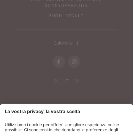
SONNENPARADIES
BUONI REGALO
Quicklinks
DE
IT
EN
NEWSLETTER