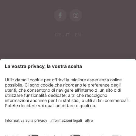
DE
IT
EN
NEWSLETTER
Sonnenparadies Srl
CIN: IT021087A17N8GM3N7