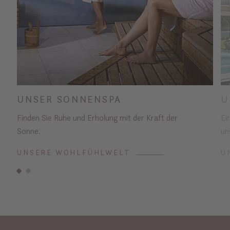
UNSER SONNENSPA
U
Finden Sie Ruhe und Erholung mit der Kraft der
Ei
Sonne.
un
UNSERE WOHLFÜHLWELT
U