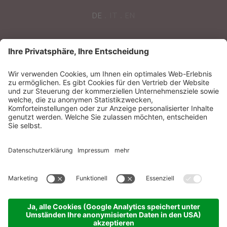
DE
IT
EN
POST VOM SONNENPARADIES
Sonnenparadies GmbH
CIN:
IT021087A17N8GM3N7
Impressum
Sitemap
Datenschutzerklärung
Barrierefreiheitserklärung
Cookie-Einstellungen
produced by