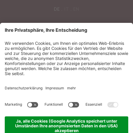
DE
IT
EN
POST VOM SONNENPARADIES
Sonnenparadies GmbH
CIN:
IT021087A17N8GM3N7
Impressum
Sitemap
Datenschutzerklärung
Barrierefreiheitserklärung
Cookie-Einstellungen
produced by