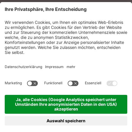
POST VOM SONNENPARADIES
Sonnenparadies GmbH
CIN:
IT021087A17N8GM3N7
Impressum
Sitemap
Datenschutzerklärung
Barrierefreiheitserklärung
Cookie-Einstellungen
produced by