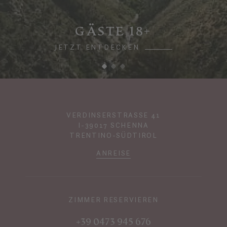
GÄSTE 18+
JETZT ENTDECKEN
VERDINSERSTRASSE 41
I-39017 SCHENNA
TRENTINO-SÜDTIROL
ANREISE
ZIMMER RESERVIEREN
+39 0473 945 676