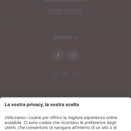
BUONI REGALO
Quicklinks
DE
IT
EN
NEWSLETTER