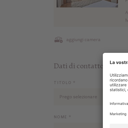
A
M
aggiungi camera
Dati di contatto
TITOLO *
Prego selezionare
NOME *