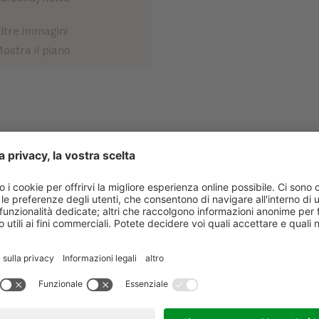
ltre immagini
ostra il piano
COGNOME *
EMAIL