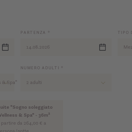
PARTENZA *
TIPO 
14.08.2026
Mez
NUMERO ADULTI *
s & Spa"
2 adulti
uite "Sogno soleggiato
ellness & Spa" - 36m²
 partire da 264,00 € a
ersona/notte