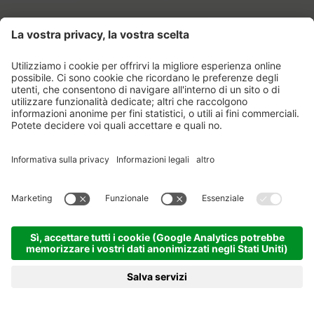
IMMERGETEVI.
NEL PARADISO DEL
BENESSERE
SONNENPARADIES.