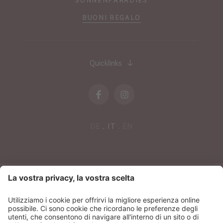
BUONI REGALO
Quicklinks
DE
IT
EN
NEWSLETTER